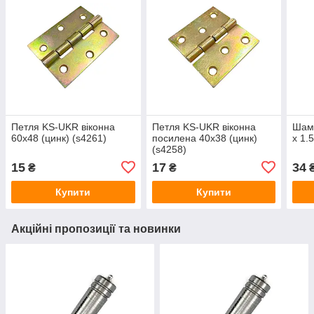
Петля KS-UKR віконна
Петля KS-UKR віконна
Шамп
60х48 (цинк) (s4261)
посилена 40х38 (цинк)
х 1.
(s4258)
15
17
34
₴
₴
Купити
Купити
Акційні пропозиції та новинки