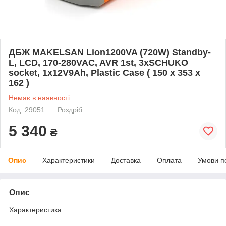
ДБЖ MAKELSAN Lion1200VA (720W) Standby-
L, LCD, 170-280VAC, AVR 1st, 3xSCHUKO
socket, 1x12V9Ah, Plastic Case ( 150 х 353 х
162 )
Немає в наявності
Код: 29051
Роздріб
5 340
₴
Опис
Характеристики
Доставка
Оплата
Умови п
Опис
Характеристика: