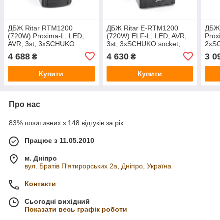
ДБЖ Ritar RTM1200
ДБЖ Ritar E-RTM1200
ДБЖ 
(720W) Proxima-L, LED,
(720W) ELF-L, LED, AVR,
Prox
AVR, 3st, 3xSCHUKO
3st, 3xSCHUKO socket,
2xSC
socket, 2x12V7.5Ah, metal
2x12V7Ah, metal Case Q2
1x12
4 688
4 630
3 0
₴
₴
Case (350х120х190) Q2
(405*195*285) 10.2 кг
NEW
(340*120*190)
Купити
Купити
Про нас
83% позитивних з 148 відгуків за рік
Працює з 11.05.2010
м. Дніпро
вул. Братів П'ятирорських 2а, Дніпро, Україна
Контакти
Сьогодні вихідний
Показати весь графік роботи