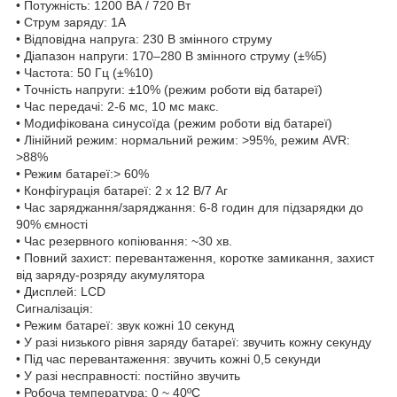
• Потужність: 1200 ВА / 720 Вт
• Струм заряду: 1А
• Відповідна напруга: 230 В змінного струму
• Діапазон напруги: 170–280 В змінного струму (±%5)
• Частота: 50 Гц (±%10)
• Точність напруги: ±10% (режим роботи від батареї)
• Час передачі: 2-6 мс, 10 мс макс.
• Модифікована синусоїда (режим роботи від батареї)
• Лінійний режим: нормальний режим: >95%, режим AVR:
>88%
• Режим батареї:> 60%
• Конфігурація батареї: 2 х 12 В/7 Аг
• Час заряджання/заряджання: 6-8 годин для підзарядки до
90% ємності
• Час резервного копіювання: ~30 хв.
• Повний захист: перевантаження, коротке замикання, захист
від заряду-розряду акумулятора
• Дисплей: LCD
Сигналізація:
• Режим батареї: звук кожні 10 секунд
• У разі низького рівня заряду батареї: звучить кожну секунду
• Під час перевантаження: звучить кожні 0,5 секунди
• У разі несправності: постійно звучить
• Робоча температура: 0 ~ 40ºC