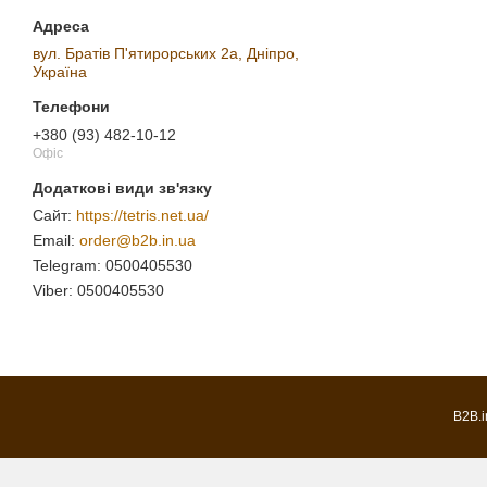
вул. Братів П'ятирорських 2а, Дніпро,
Україна
+380 (93) 482-10-12
Офіс
https://tetris.net.ua/
order@b2b.in.ua
0500405530
0500405530