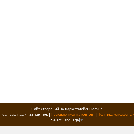
Сайт створений на маркетплейсі
Prom.ua
B2B.in.ua - ваш надійний партнер |
Поскаржитися на контент
|
Політика конфіденці
Select Language
▼