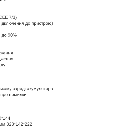
CEE 7/3)
 підключення до пристрою)
н до 90%
аження
дження
яду
зькому заряді акумулятора
я про помилки
0*144
 мм 323*142*222