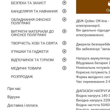
БЕЗПЕКА ТА ЗАХИСТ
О
КАНЦЕЛЯРІЯ ТА НАВЧАННЯ
ОБЛАДНАННЯ ОФІСНОЇ
ДБЖ Qoltec Off-line 
ПОЛІГРАФІЇ
електроенергії.
Він ідеально підходи
ВИТРАТНІ МАТЕРІАЛИ ДО
ОФІСНОЇ ПОЛІГРАФІЇ
електроживленні.
ТВОРЧІСТЬ ХОБІ ТА СВЯТА
Джерела безперебійн
Він забезпечує "зап
ІГРАШКИ ТА ГАДЖЕТИ
Напруга акумулятор
ВІДПОЧИНОК ТА ТУРИЗМ
Вбудована батарея 
Номінальна потужні
МЕДИЧНІ ТОВАРИ
Корисна потужність 
РОЗПРОДАЖ
Форма вихідного си
Час перемикання 2-
Про нас
ДІАПАЗОН НАПРУГ
Вхідна напруга 140-
Відгуки
Вихідна напруга 220
Вхідна частота 50/60
Доставка і оплата
Кількість акумуляторі