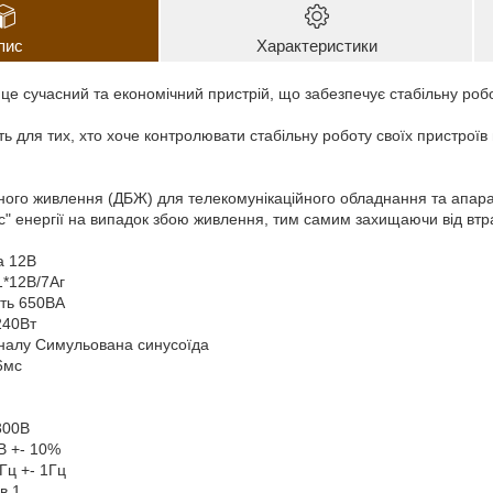
пис
Характеристики
- це сучасний та економічний пристрій, що забезпечує стабільну роб
ть для тих, хто хоче контролювати стабільну роботу своїх пристроїв
ого живлення (ДБЖ) для телекомунікаційного обладнання та апар
ас" енергії на випадок збою живлення, тим самим захищаючи від втр
а 12В
1*12В/7Аг
сть 650ВА
240Вт
гналу Симульована синусоїда
6мс
И
300В
В +- 10%
Гц +- 1Гц
в 1