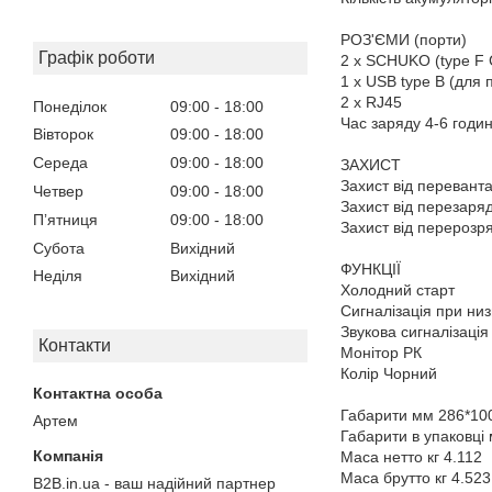
РОЗ'ЄМИ (порти)
Графік роботи
2 x SCHUKO (type F 
1 x USB type B (для
2 x RJ45
Понеділок
09:00
18:00
Час заряду 4-6 годи
Вівторок
09:00
18:00
Середа
09:00
18:00
ЗАХИСТ
Захист від перевант
Четвер
09:00
18:00
Захист від перезаря
Пʼятниця
09:00
18:00
Захист від перерозр
Субота
Вихідний
ФУНКЦІЇ
Неділя
Вихідний
Холодний старт
Сигналізація при ни
Звукова сигналізаці
Контакти
Монітор РК
Колір Чорний
Габарити мм 286*10
Артем
Габарити в упаковці
Маса нетто кг 4.112
Маса брутто кг 4.523
B2B.in.ua - ваш надійний партнер