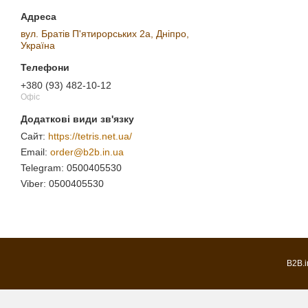
вул. Братів П'ятирорських 2а, Дніпро,
Україна
+380 (93) 482-10-12
Офіс
https://tetris.net.ua/
order@b2b.in.ua
0500405530
0500405530