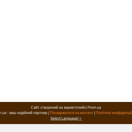
Сайт створений на маркетплейсі
Prom.ua
B2B.in.ua - ваш надійний партнер |
Поскаржитися на контент
|
Політика конфіденці
Select Language
▼