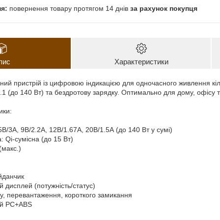
повернення товару протягом 14 днів
за рахунок покупця
пис
Характеристики
ний пристрій із цифровою індикацією для одночасного живлення кіл
.1 (до 140 Вт) та бездротову зарядку. Оптимально для дому, офісу 
ики:
:
 5В/3А, 9В/2.2А, 12В/1.67А, 20В/1.5А (до 140 Вт у сумі)
: Qi-сумісна (до 15 Вт)
(макс.)
йданчик
й дисплей (потужність/статус)
іву, перевантаження, короткого замикання
кий PC+ABS