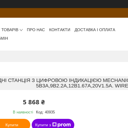
 ТОВАРІВ
ПРО НАС
КОНТАКТИ
ДОСТАВКА І ОПЛАТА
БМІН
НІ СТАНЦІЯ З ЦИФРОВОЮ ІНДИКАЦІЄЮ MECHANIC
5В3А,9В2.2A,12В1.67А,20V1.5A. WI
5 868 ₴
В наявності
Код:
40935
Купити
Купити з