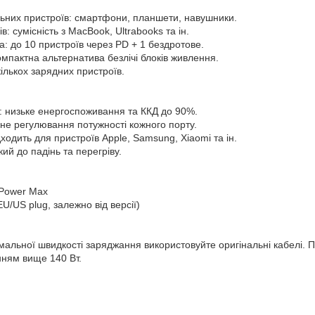
ьних пристроїв: смартфони, планшети, навушники.
: сумісність з MacBook, Ultrabooks та ін.
а: до 10 пристроїв через PD + 1 бездротове.
омпактна альтернатива безлічі блоків живлення.
кількох зарядних пристроїв.
0: низьке енергоспоживання та ККД до 90%.
чне регулювання потужності кожного порту.
ідходить для пристроїв Apple, Samsung, Xiaomi та ін.
кий до падінь та перегріву.
-Power Max
U/US plug, залежно від версії)
мальної швидкості заряджання використовуйте оригінальні кабелі. 
нням вище 140 Вт.