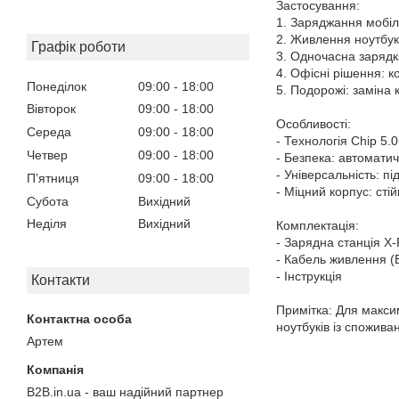
Застосування:
1. Заряджання мобіл
2. Живлення ноутбуків
Графік роботи
3. Одночасна зарядк
4. Офісні рішення: к
Понеділок
09:00
18:00
5. Подорожі: заміна 
Вівторок
09:00
18:00
Особливості:
Середа
09:00
18:00
- Технологія Chip 5.
Четвер
09:00
18:00
- Безпека: автомати
- Універсальність: п
Пʼятниця
09:00
18:00
- Міцний корпус: стій
Субота
Вихідний
Неділя
Вихідний
Комплектація:
- Зарядна станція X
- Кабель живлення (E
- Інструкція
Контакти
Примітка: Для макси
ноутбуків із спожива
Артем
B2B.in.ua - ваш надійний партнер