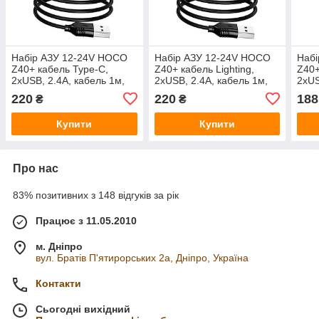
Набір АЗУ 12-24V HOCO
Набір АЗУ 12-24V HOCO
Наб
Z40+ кабель Type-C,
Z40+ кабель Lighting,
Z40+
2xUSB, 2.4A, кабель 1м,
2xUSB, 2.4A, кабель 1м,
2xUS
Black, Box
Black, Box
Whit
220
220
188
₴
₴
Купити
Купити
Про нас
83% позитивних з 148 відгуків за рік
Працює з 11.05.2010
м. Дніпро
вул. Братів П'ятирорських 2а, Дніпро, Україна
Контакти
Сьогодні вихідний