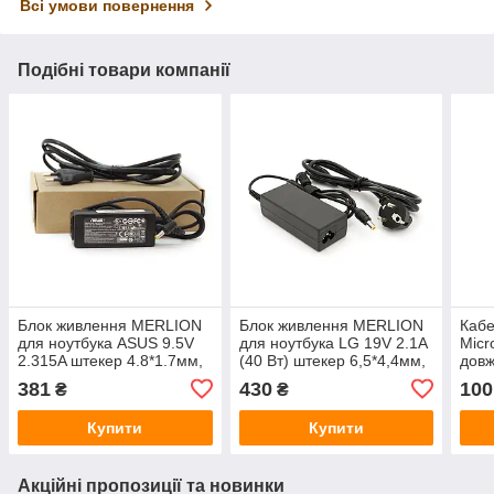
Всі умови повернення
Подібні товари компанії
Блок живлення MERLION
Блок живлення MERLION
Кабе
для ноутбука ASUS 9.5V
для ноутбука LG 19V 2.1A
Micr
2.315A штекер 4.8*1.7мм,
(40 Вт) штекер 6,5*4,4мм,
довж
довжина 0,9м + кабель
довжина 0,9м + кабель
381
430
100
₴
₴
живлення
живлення
Купити
Купити
Акційні пропозиції та новинки