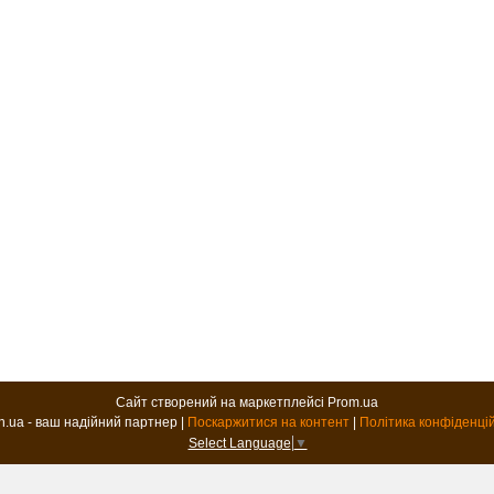
Сайт створений на маркетплейсі
Prom.ua
B2B.in.ua - ваш надійний партнер |
Поскаржитися на контент
|
Політика конфіденці
Select Language
▼