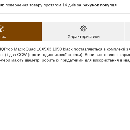
повернення товару протягом 14 днів
за рахунок покупця
пис
Характеристики
QProp MacroQuad 10X5X3 1050 black поставляються в комплекті з 
ю) і два CCW (проти годинникової стрілки). Вони виготовлені з арм
опелери мають діаметр. робить їх придатними для використання в кв