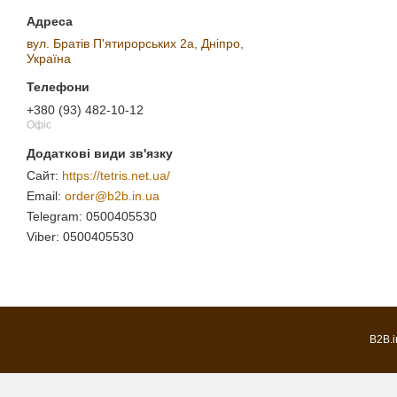
вул. Братів П'ятирорських 2а, Дніпро,
Україна
+380 (93) 482-10-12
Офіс
https://tetris.net.ua/
order@b2b.in.ua
0500405530
0500405530