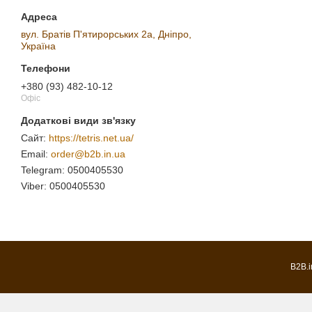
вул. Братів П'ятирорських 2а, Дніпро,
Україна
+380 (93) 482-10-12
Офіс
https://tetris.net.ua/
order@b2b.in.ua
0500405530
0500405530