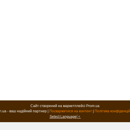
Сайт створений на маркетплейсі
Prom.ua
B2B.in.ua - ваш надійний партнер |
Поскаржитися на контент
|
Політика конфіденці
Select Language
▼