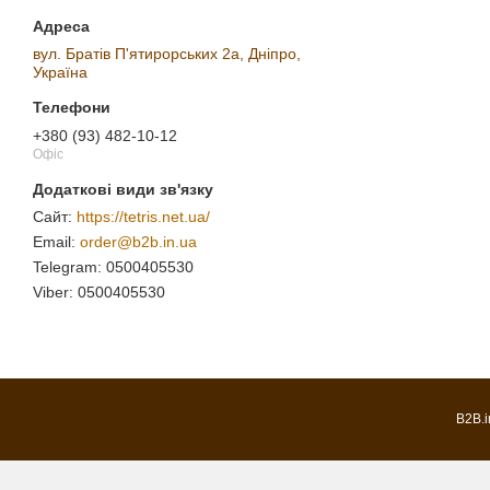
вул. Братів П'ятирорських 2а, Дніпро,
Україна
+380 (93) 482-10-12
Офіс
https://tetris.net.ua/
order@b2b.in.ua
0500405530
0500405530