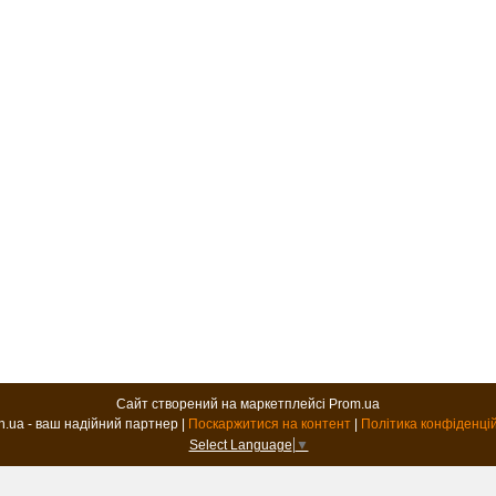
Сайт створений на маркетплейсі
Prom.ua
B2B.in.ua - ваш надійний партнер |
Поскаржитися на контент
|
Політика конфіденці
Select Language
▼