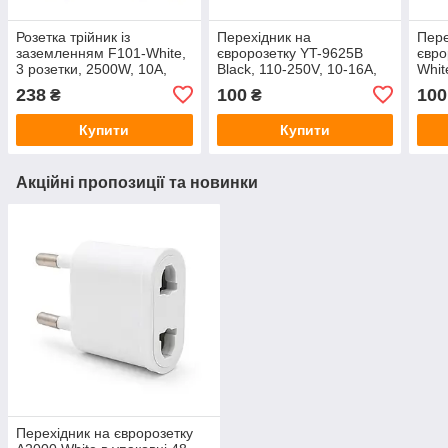
Розетка трійник із
Перехідник на
Пере
заземленням F101-White,
євророзетку YT-9625B
євро
3 розетки, 2500W, 10A,
Black, 110-250V, 10-16A,
Whit
110-250V~Max, Blister
1800W
упак
238
100
100
₴
₴
штук
Купити
Купити
Акційні пропозиції та новинки
Перехідник на євророзетку