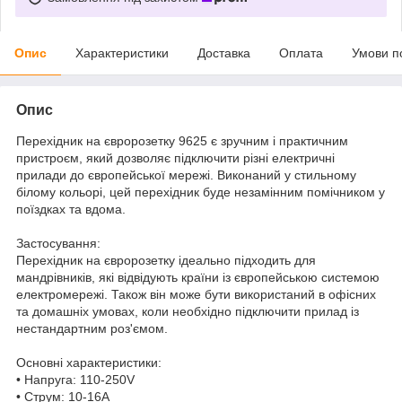
Опис
Характеристики
Доставка
Оплата
Умови п
Опис
Перехідник на євророзетку 9625 є зручним і практичним
пристроєм, який дозволяє підключити різні електричні
прилади до європейської мережі. Виконаний у стильному
білому кольорі, цей перехідник буде незамінним помічником у
поїздках та вдома.
Застосування:
Перехідник на євророзетку ідеально підходить для
мандрівників, які відвідують країни із європейською системою
електромережі. Також він може бути використаний в офісних
та домашніх умовах, коли необхідно підключити прилад із
нестандартним роз'ємом.
Основні характеристики:
• Напруга: 110-250V
• Струм: 10-16A