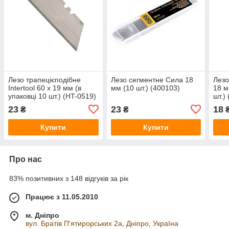
Лезо трапецієподібне
Лезо сегментне Сила 18
Лезо
Intertool 60 х 19 мм (в
мм (10 шт.) (400103)
18 м
упаковці 10 шт.) (HT-0519)
шт.)
23
23
18
₴
₴
Купити
Купити
Про нас
83% позитивних з 148 відгуків за рік
Працює з 11.05.2010
м. Дніпро
вул. Братів П'ятирорських 2а, Дніпро, Україна