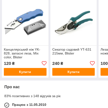
Канцелярський ніж YK-
Секатор садовий YT-631
Леза
828, запасні леза, Mix
215мм, Blister
ножі
color, Blister
120
240
100
₴
₴
Купити
Купити
Про нас
83% позитивних з 148 відгуків за рік
Працює з 11.05.2010