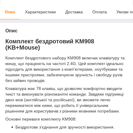
Опис
Характеристики
Доставка
Оплата
Умови п
Опис
Комплект бездротовий KM908
(KB+Mouse)
Комплект бездротового набору KM908 включає клавіатуру та
мишу, що працюють на частоті 2.4G. Цей комплект ідеально
підходить для використання з комп'ютерами, ноутбуками та
іншими пристроями, забезпечуючи зручність і свободу рухів
без зайвих проводів.
Клавіатура має 78 клавіш, що дозволяє комфортно вводити
текст та виконувати різноманітні команди. Завдяки підтримці
двох мов (англійської та російської), ви зможете легко
перемикатися між ними, що робить її універсальним
рішенням для користувачів з різними мовними потребами.
Основні переваги комплекту KM908:
Бездротове з'єднання для зручності використання.