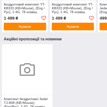
Бездротовий комплект YT-
Бездротовий комплект YT-
Комп
KB333 (KB+Mouse), (Eng /
KB333 (KB+Mouse), (Eng /
Jede
Pyc), 2.4G, 78 клавіш,
Pyc), 2.4G, 78 клавіш,
(Eng
Black/Transparent, Box
White/Transparent, Box
Blac
1 499
1 499
499
₴
₴
Купити
Купити
Акційні пропозиції та новинки
Комплект бездротової Jedel
TJ-808 (KB+Mouse),
(Eng/Pyc), 2.4G, 78 клавіш,