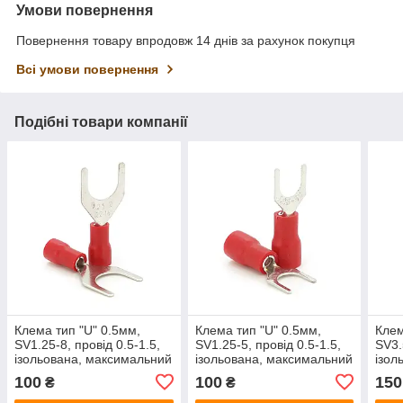
Умови повернення
Повернення товару впродовж 14 днів за рахунок покупця
Всі умови повернення
Подібні товари компанії
Клема тип "U" 0.5мм,
Клема тип "U" 0.5мм,
Клем
SV1.25-8, провід 0.5-1.5,
SV1.25-5, провід 0.5-1.5,
SV3.
ізольована, максимальний
ізольована, максимальний
ізол
струм 19А, під обтискача,
струм 19А, під обтискача,
стру
100
100
150
₴
₴
латунь, 100 штук в
латунь, 100 штук в
обти
упаковці,
упаковці,
штук