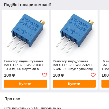
Подібні товари компанії
Резистор підлаштування
Резистор підбудовний
Рези
BAOTER 3296W-1-103LF,
BAOTER 3296W-1-502LF,
BAO
10 кОм, 50 жартами в
5 ком, 50 штук в упаковці,
1 ко
упаковці, ціна за штуку
ціна за штуку
ціна
100
100
100
₴
₴
Купити
Купити
Про нас
83% позитивних з 148 відгуків за рік