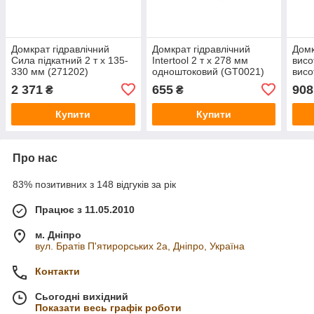
Домкрат гідравлічний
Домкрат гідравлічний
Домк
Сила підкатний 2 т x 135-
Intertool 2 т х 278 мм
висо
330 мм (271202)
одноштоковий (GT0021)
висо
2 371
655
908
₴
₴
Купити
Купити
Про нас
83% позитивних з 148 відгуків за рік
Працює з 11.05.2010
м. Дніпро
вул. Братів П'ятирорських 2а, Дніпро, Україна
Контакти
Сьогодні вихідний
Показати весь графік роботи