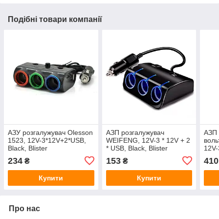
Подібні товари компанії
АЗУ розгалужувач Olesson
АЗП розгалужувач
АЗП 
1523, 12V-3*12V+2*USB,
WEIFENG, 12V-3 * 12V + 2
воль
Black, Blister
* USB, Black, Blister
12V-
Black
234
153
410
₴
₴
Купити
Купити
Про нас