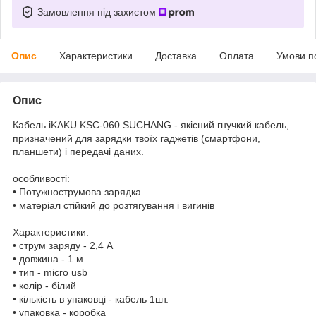
Замовлення під захистом
Опис
Характеристики
Доставка
Оплата
Умови п
Опис
Кабель iKAKU KSC-060 SUCHANG - якісний гнучкий кабель,
призначений для зарядки твоїх гаджетів (смартфони,
планшети) і передачі даних.
особливості:
• Потужнострумова зарядка
• матеріал стійкий до розтягування і вигинів
Характеристики:
• струм заряду - 2,4 А
• довжина - 1 м
• тип - micro usb
• колір - білий
• кількість в упаковці - кабель 1шт.
• упаковка - коробка