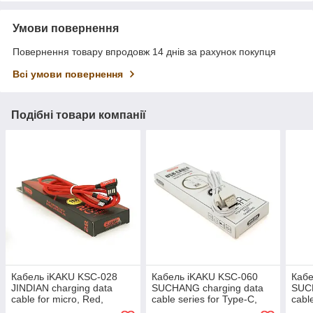
Умови повернення
Повернення товару впродовж 14 днів за рахунок покупця
Всі умови повернення
Подібні товари компанії
Кабель iKAKU KSC-028
Кабель iKAKU KSC-060
Кабе
JINDIAN charging data
SUCHANG charging data
SUCH
cable for micro, Red,
cable series for Type-C,
cabl
довжина 1м, 2.4A, BOX
White, довжина 1м, 2,4А,
Whit