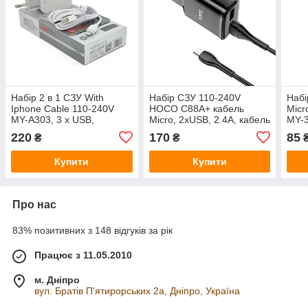
Набір 2 в 1 СЗУ With
Набір СЗУ 110-240V
Набі
Iphone Cable 110-240V
HOCO C88A+ кабель
Micr
MY-A303, 3 x USB,
Micro, 2xUSB, 2.4A, кабель
MY-3
5V/15W, Output: 5V/3.1A,
1м, Black, Box
Outp
220
170
85
₴
₴
White, Blister-box, Q25
Blist
Купити
Купити
Про нас
83% позитивних з 148 відгуків за рік
Працює з 11.05.2010
м. Дніпро
вул. Братів П'ятирорських 2а, Дніпро, Україна