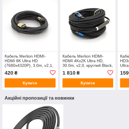
Кабель Merlion HDMI-
Кабель Merlion HDMI-
Кабе
HDMI 8K Ultra HD
HDMI 4Kx2K Ultra HD,
HD3
(7680x4320P), 3.0m, v2,1,
30.0m, v2,0, круглий Black,
Ultr
круглий Black, коннектор
коннектор Blue, Blister-
1.5m
420
1 810
159
₴
₴
Blue, Blister-box, Q80
box, Q10
філь
конн
Купити
Купити
Акційні пропозиції та новинки