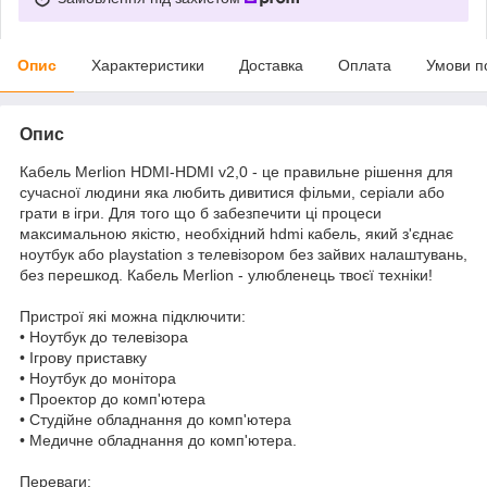
Опис
Характеристики
Доставка
Оплата
Умови п
Опис
Кабель Merlion HDMI-HDMI v2,0 - це правильне рішення для
сучасної людини яка любить дивитися фільми, серіали або
грати в ігри. Для того що б забезпечити ці процеси
максимальною якістю, необхідний hdmi кабель, який з'єднає
ноутбук або playstation з телевізором без зайвих налаштувань,
без перешкод. Кабель Merlion - улюбленець твоєї техніки!
Пристрої які можна підключити:
• Ноутбук до телевізора
• Ігрову приставку
• Ноутбук до монітора
• Проектор до комп'ютера
• Студійне обладнання до комп'ютера
• Медичне обладнання до комп'ютера.
Переваги: