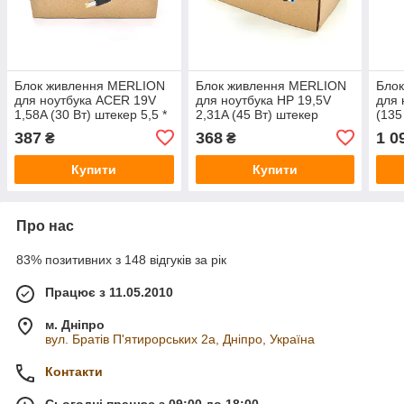
Блок живлення MERLION
Блок живлення MERLION
Бло
для ноутбука ACER 19V
для ноутбука HP 19,5V
для 
1,58A (30 Вт) штекер 5,5 *
2,31A (45 Вт) штекер
(135
1.7мм, довжина 0,9 м +
4.5*3,0мм, довжина 0,9м +
7,4*
387
368
1 0
₴
₴
кабель живлення
кабель живлення
кабе
Купити
Купити
Про нас
83% позитивних з 148 відгуків за рік
Працює з 11.05.2010
м. Дніпро
вул. Братів П'ятирорських 2а, Дніпро, Україна
Контакти
Сьогодні працює з 09:00 до 18:00