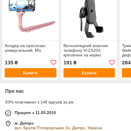
Холдер на присосках
Велосипедний власник
Трим
універсальний, Mix
телефону H-ZX203,
Atel
кріплення на кермо
дефл
(951
135
191
284
₴
₴
Купити
Купити
Про нас
83% позитивних з 148 відгуків за рік
Працює з 11.05.2010
м. Дніпро
вул. Братів П'ятирорських 2а, Дніпро, Україна