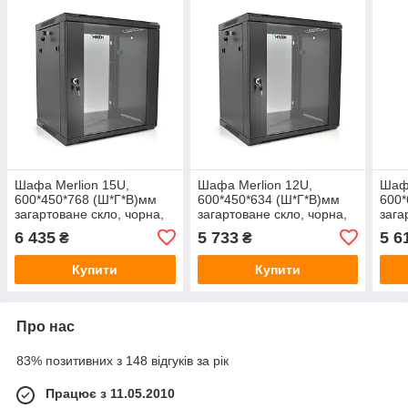
Шафа Merlion 15U,
Шафа Merlion 12U,
Шафа
600*450*768 (Ш*Г*В)мм
600*450*634 (Ш*Г*В)мм
600*
загартоване скло, чорна,
загартоване скло, чорна,
зага
сталь 1,2мм з замком
сталь 1,2мм з замком
стал
6 435
5 733
5 6
₴
₴
Купити
Купити
Про нас
83% позитивних з 148 відгуків за рік
Працює з 11.05.2010