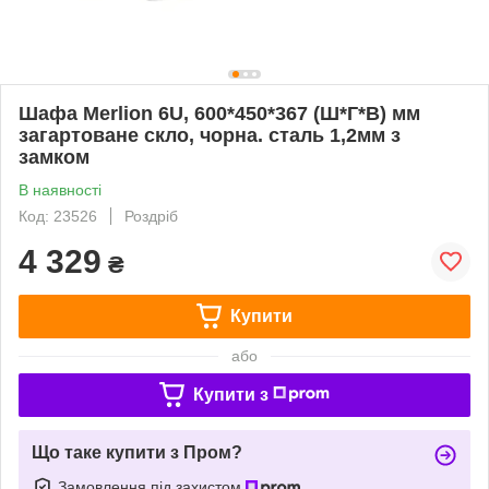
Шафа Merlion 6U, 600*450*367 (Ш*Г*В) мм
загартоване скло, чорна. сталь 1,2мм з
замком
В наявності
Код: 23526
Роздріб
4 329
₴
Купити
або
Купити з
Що таке купити з Пром?
Замовлення під захистом