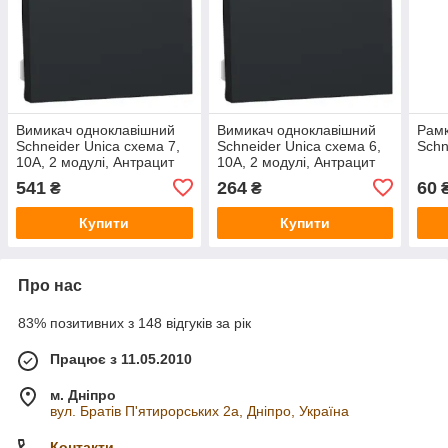
Вимикач одноклавішний
Вимикач одноклавішний
Рамк
Schneider Unica схема 7,
Schneider Unica схема 6,
Schn
10A, 2 модулі, Антрацит
10A, 2 модулі, Антрацит
541
264
60
₴
₴
Купити
Купити
Про нас
83% позитивних з 148 відгуків за рік
Працює з 11.05.2010
м. Дніпро
вул. Братів П'ятирорських 2а, Дніпро, Україна
Контакти