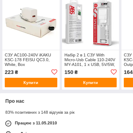
СЗУ AC100-240V iKAKU
Набір 2 в 1 СЗУ With
СЗУ
KSC-178 FEISU QC3.0,
Micro-Usb Cable 110-240V
KSC
White, Box
MY-A101, 1 x USB, 5V/5W,
Outp
Output: 5V/1A, White,
Whit
223
150
164
₴
₴
Blister-box, Q25
Купити
Купити
Про нас
83% позитивних з 148 відгуків за рік
Працює з 11.05.2010