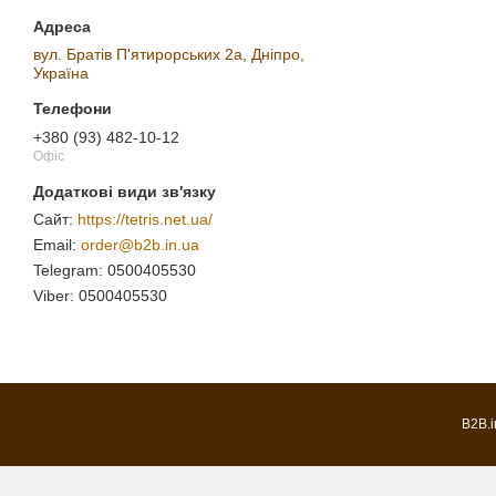
вул. Братів П'ятирорських 2а, Дніпро,
Україна
+380 (93) 482-10-12
Офіс
https://tetris.net.ua/
order@b2b.in.ua
0500405530
0500405530