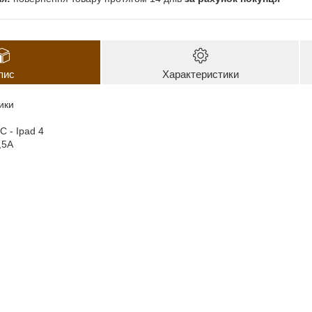
пис
Характеристики
ики
C - Ipad 4
,5A