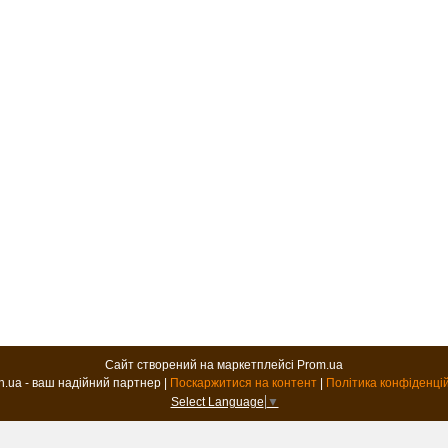
Сайт створений на маркетплейсі
Prom.ua
B2B.in.ua - ваш надійний партнер |
Поскаржитися на контент
|
Політика конфіденці
Select Language
▼