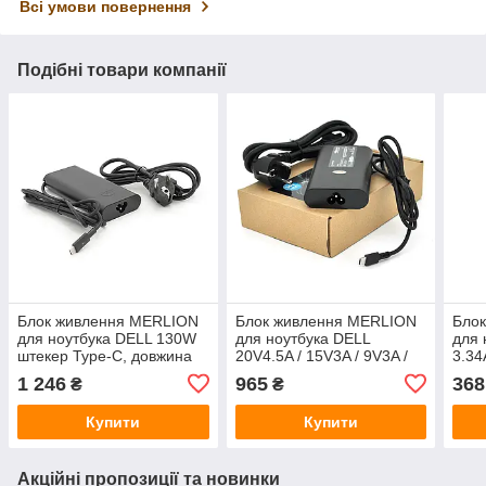
Всі умови повернення
Подібні товари компанії
Блок живлення MERLION
Блок живлення MERLION
Бло
для ноутбука DELL 130W
для ноутбука DELL
для 
штекер Type-C, довжина
20V4.5A / 15V3A / 9V3A /
3.34
0,9м + кабель живлення
5V3A (90 Вт) штекер
3.0 
1 246
965
368
₴
₴
TYPE-С, довжина 0,9 м +
кабе
кабель живлення
Купити
Купити
Акційні пропозиції та новинки