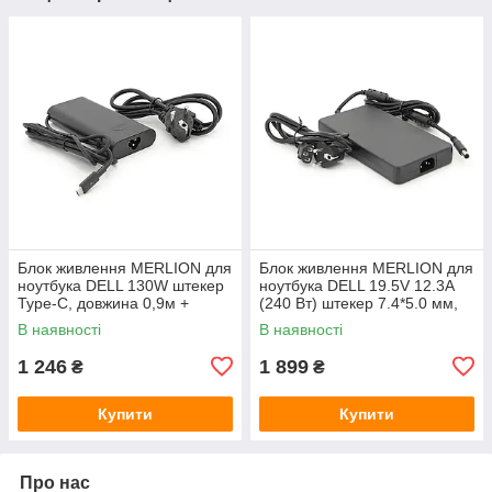
Блок живлення MERLION для
Блок живлення MERLION для
ноутбука DELL 130W штекер
ноутбука DELL 19.5V 12.3А
Type-C, довжина 0,9м +
(240 Вт) штекер 7.4*5.0 мм,
кабель живлення
довжина 0,9м + кабель
В наявності
В наявності
живлення
1 246
1 899
₴
₴
Купити
Купити
Про нас