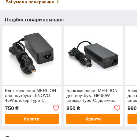
Всі умови повернення
Подібні товари компанії
Блок живлення MERLION
Блок живлення MERLION
Бло
для ноутбука LENOVO
для ноутбука HP 90W
для 
45W штекер Type-C,
штекер Type-C, довжина
штек
довжина 0,9м + кабель
0,9м + кабель живлення
0,9м
750
850
990
₴
₴
живлення
Купити
Купити