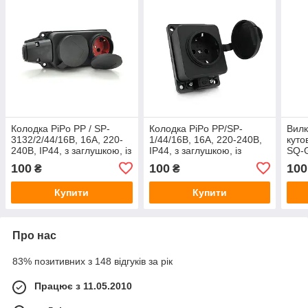
Колодка PiPo PP / SP-
Колодка PiPo PP/SP-
Вилк
3132/2/44/16B, 16А, 220-
1/44/16B, 16А, 220-240В,
куто
240В, IP44, з заглушкою, із
IP44, з заглушкою, із
SQ-G
заземленням 2 гнізда,
заземленням 1 гніздо,
Whit
100
100
100
₴
₴
каучук, чорний, Q25
каучук, чорний, Q30
Купити
Купити
Про нас
83% позитивних з 148 відгуків за рік
Працює з 11.05.2010