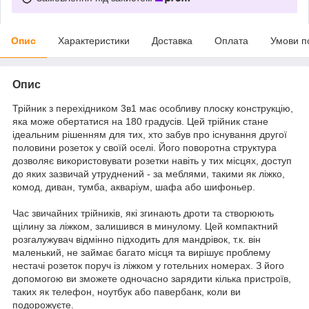
Опис
Характеристики
Доставка
Оплата
Умови п
Опис
Трійник з перехідником 3в1 має особливу плоску конструкцію,
яка може обертатися на 180 градусів. Цей трійник стане
ідеальним рішенням для тих, хто забув про існування другої
половини розеток у своїй оселі. Його поворотна структура
дозволяє використовувати розетки навіть у тих місцях, доступ
до яких зазвичай утруднений - за меблями, такими як ліжко,
комод, диван, тумба, акваріум, шафа або шифоньер.
Час звичайних трійників, які згинають дроти та створюють
щілину за ліжком, залишився в минулому. Цей компактний
розгалужувач відмінно підходить для мандрівок, т.к. він
маленький, не займає багато місця та вирішує проблему
нестачі розеток поруч із ліжком у готельних номерах. З його
допомогою ви зможете одночасно зарядити кілька пристроїв,
таких як телефон, ноутбук або павербанк, коли ви
подорожуєте.