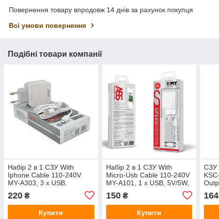
Повернення товару впродовж 14 днів за рахунок покупця
Всі умови повернення
Подібні товари компанії
Набір 2 в 1 СЗУ With
Набір 2 в 1 СЗУ With
СЗУ
Iphone Cable 110-240V
Micro-Usb Cable 110-240V
KSC
MY-A303, 3 x USB,
MY-A101, 1 x USB, 5V/5W,
Outp
5V/15W, Output: 5V/3.1A,
Output: 5V/1A, White,
Whit
220
150
164
₴
₴
White, Blister-box, Q25
Blister-box, Q25
Купити
Купити