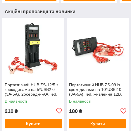
Акційні пропозиції та новинки
Портативний HUB ZS-12/5 з
Портативний HUB ZS-09 із
крокодилами на 5*USB2.0
крокодилами на 10*USB2.0
(3А-5A), 2осередки-АА, led,
(3A-5А), led, живлення 12В,
живлення 12В, Black, Box
Black, Box
В наявності
В наявності
210
180
₴
₴
Купити
Купити