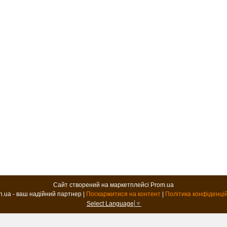
Сайт створений на маркетплейсі
Prom.ua
B2B.in.ua - ваш надійний партнер |
Поскаржитися на контент
|
Політика конфіденці
Select Language
▼