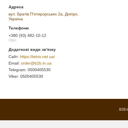
вул. Братів П'ятирорських 2а, Дніпро,
Україна
+380 (93) 482-10-12
Офіс
https://tetris.net.ua/
order@b2b.in.ua
0500405530
0500405530