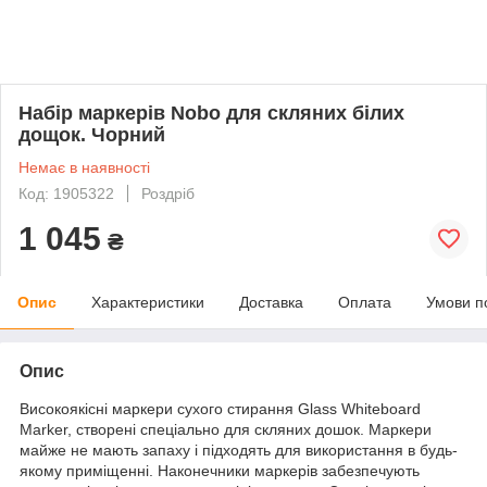
Набір маркерів Nobo для скляних білих
дощок. Чорний
Немає в наявності
Код: 1905322
Роздріб
1 045
₴
Опис
Характеристики
Доставка
Оплата
Умови п
Опис
Високоякісні маркери сухого стирання Glass Whiteboard
Marker, створені спеціально для скляних дошок. Маркери
майже не мають запаху і підходять для використання в будь-
якому приміщенні. Наконечники маркерів забезпечують