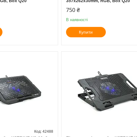
GB, Box Q20
357x262x30mm, RGB, Box Q20
750 ₴
В наявності
Купити
42488