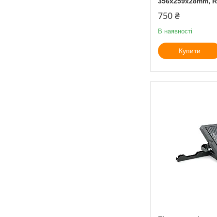
356x259x28mm, R
750 ₴
В наявності
Купити