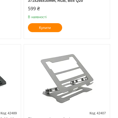
371x266x30mm, RGB, Box Q20
599 ₴
В наявності
Купити
42489
42407