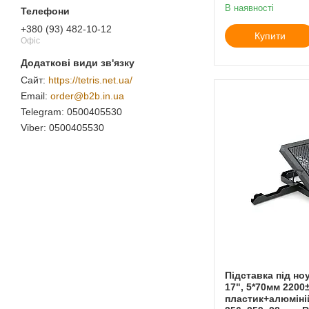
В наявності
+380 (93) 482-10-12
Купити
Офіс
https://tetris.net.ua/
order@b2b.in.ua
0500405530
0500405530
Підставка під но
17", 5*70мм 2200
пластик+алюміній