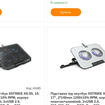
В наявності
Купити
42485
утбук XSTRIKE XS-55, 10-
Підставка під ноутбук XSTRIKE X
±10% RPM, корпус
17", 2*140mm 1200±10% RPM, ко
, 2xUSB 2.0,
пластик+алюміній, 2xUSB 2.0,