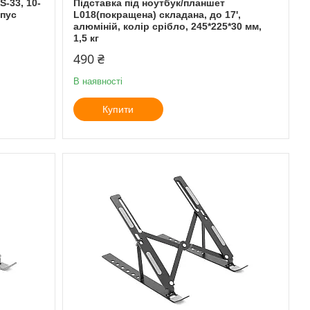
S-33, 10-
Підставка під ноутбук/планшет
рпус
L018(покращена) складана, до 17',
алюміній, колір срібло, 245*225*30 мм,
1,5 кг
490 ₴
В наявності
Купити