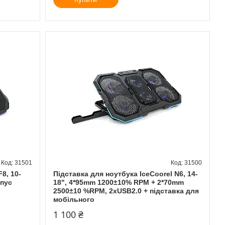
31501
31500
8, 10-
Підставка для ноутбука IceCoorel N6, 14-
рпус
18", 4*95mm 1200±10% RPM + 2*70mm
2500±10 %RPM, 2xUSB2.0 + підставка для
мобільного
1 100 ₴