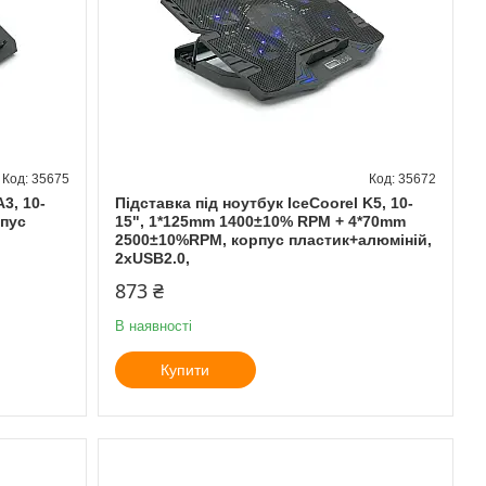
35675
35672
3, 10-
Підставка під ноутбук IceCoorel K5, 10-
рпус
15", 1*125mm 1400±10% RPM + 4*70mm
2500±10%RPM, корпус пластик+алюміній,
2xUSB2.0,
873 ₴
В наявності
Купити