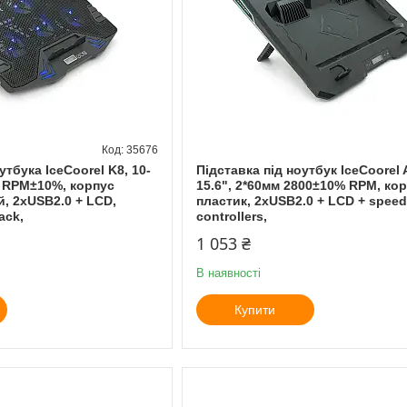
35676
утбука IceCoorel K8, 10-
Підставка під ноутбук IceCoorel A
0 RPM±10%, корпус
15.6", 2*60мм 2800±10% RPM, ко
, 2xUSB2.0 + LCD,
пластик, 2xUSB2.0 + LCD + speed
ack,
controllers,
1 053 ₴
В наявності
Купити