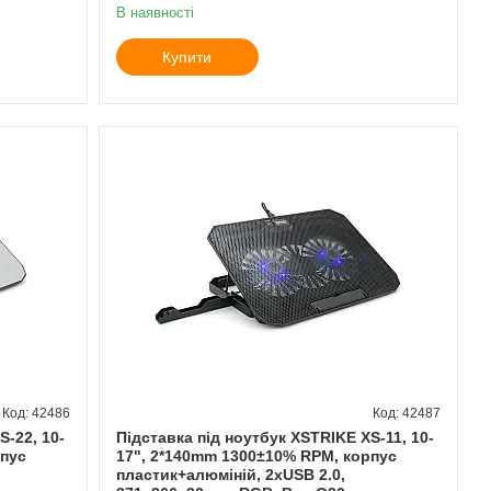
В наявності
Купити
42486
42487
S-22, 10-
Підставка під ноутбук XSTRIKE XS-11, 10-
рпус
17", 2*140mm 1300±10% RPM, корпус
пластик+алюміній, 2xUSB 2.0,