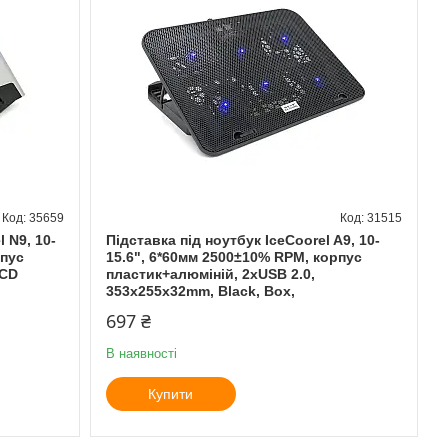
35659
31515
 N9, 10-
Підставка під ноутбук IceCoorel A9, 10-
рпус
15.6", 6*60мм 2500±10% RPM, корпус
LCD
пластик+алюміній, 2xUSB 2.0,
353x255x32mm, Black, Box,
697 ₴
В наявності
Купити