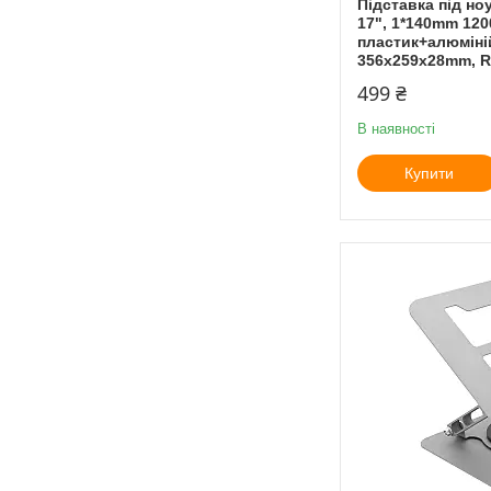
Підставка під но
17", 1*140mm 12
пластик+алюміній
356x259x28mm, R
499 ₴
В наявності
Купити