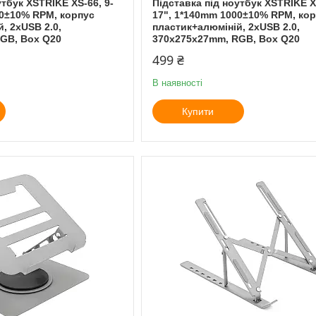
утбук XSTRIKE XS-66, 9-
Підставка під ноутбук XSTRIKE X
00±10% RPM, корпус
17", 1*140mm 1000±10% RPM, ко
, 2xUSB 2.0,
пластик+алюміній, 2xUSB 2.0,
GB, Box Q20
370x275x27mm, RGB, Box Q20
499 ₴
В наявності
Купити