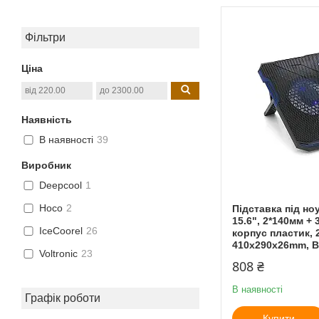
Фільтри
Ціна
Наявність
В наявності
39
Виробник
Deepcool
1
Hoco
2
Підставка під ноу
15.6", 2*140мм +
IceCoorel
26
корпус пластик, 
410x290x26mm, Bl
Voltronic
23
808 ₴
В наявності
Графік роботи
Купити