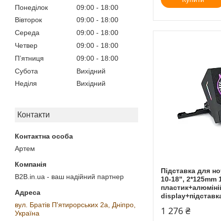
Понеділок
09:00
18:00
Вівторок
09:00
18:00
Середа
09:00
18:00
Четвер
09:00
18:00
Пʼятниця
09:00
18:00
Субота
Вихідний
Неділя
Вихідний
Контакти
Артем
Підставка для но
B2B.in.ua - ваш надійний партнер
10-18", 2*125mm
пластик+алюміні
display+підставк
вул. Братів П'ятирорських 2а, Дніпро,
1 276 ₴
Україна