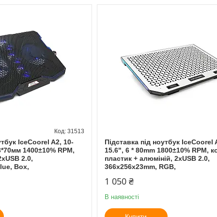
31513
тбук IceCoorel A2, 10-
Підставка під ноутбук IceCoorel 
 3*70мм 1400±10% RPM,
15.6", 6 * 80mm 1800±10% RPM, к
2xUSB 2.0,
пластик + алюміній, 2xUSB 2.0,
ue, Box,
366x256x23mm, RGB,
1 050 ₴
В наявності
Купити