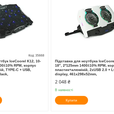
35668
тбук IceCoorel K12, 10-
Підставка для ноутбука IceCoorel
500±10% RPM, корпус
18", 2*125mm 1400±10% RPM, ко
ій, TYPE-C + USB,
пластик+алюміній, 2xUSB 2.0 + 
lack,
display, 461x298x52mm,
2 048 ₴
В наявності
Купити