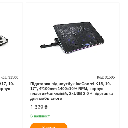
31506
31505
A17, 10-
Підставка під ноутбук IceCoorel K15, 10-
орпус
17", 4*100mm 1400±10% RPM, корпус
пластик+алюміній, 2xUSB 2.0 + підставка
для мобільного
1 329 ₴
В наявності
Купити