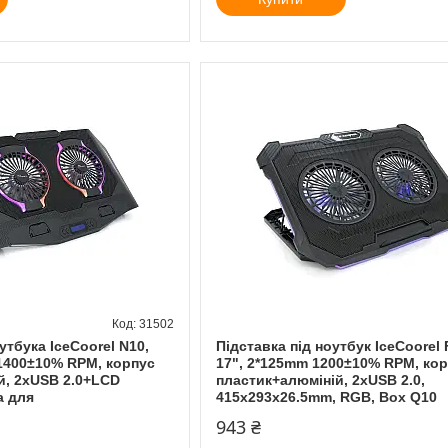
31502
утбука IceCoorel N10,
Підставка під ноутбук IceCoorel F
 1400±10% RPM, корпус
17", 2*125mm 1200±10% RPM, ко
й, 2xUSB 2.0+LCD
пластик+алюміній, 2xUSB 2.0,
а для
415x293x26.5mm, RGB, Box Q10
943 ₴