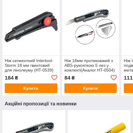
Ніж сегментний Intertool-
Ніж 18мм протиковзкий з
Ніж 
Storm 18 мм гвинтовий
ABS‑рукояткою 5 лез у
подв
для лінолеуму (HT-0539)
комлекті(Аналог HT-0504)
мета
(124173)
184
84
111
₴
₴
Купити
Купити
Акційні пропозиції та новинки