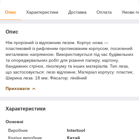
Опис
Характеристики
Доставка
Оплата
Умови п
Опис
Ніж прорізний із відломним лезом. Корпус ножа —
пластиковий із рифленим протиковзним корпусом, посилений
металевою напрямною. Використовується під час будівельних
та опоряджувальних робіт для різання паперу, картону,
бандажних стрічок, лінолеуму та інших матеріалів. Тип леза,
що застосовується: лезо відломне; Матеріал корпусу: пластик;
Ширина леза: 18 мм; Фіксатор: лінійний
Приховати
Характеристики
Основні
Виробник
Intertool
Країна виробник
Китай