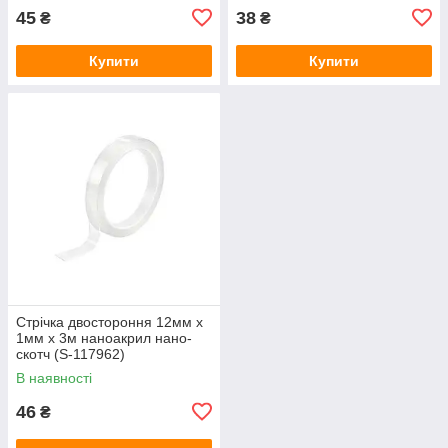
45
38
₴
₴
Купити
Купити
Стрічка двостороння 12мм x
1мм x 3м наноакрил нано-
скотч (S-117962)
В наявності
46
₴