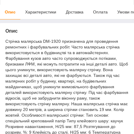
Опис
Характеристики
Доставка
Оплата
Умови п
Опис
Стрічка малярська DM-1920 призначена для проведення
ремонтних і фарбувальних робіт. Часто малярська стрічка
використовується в будівництві та в автомайстернях.
Фарбування кузов авто часто супроводжується потіками,
бризками ЛФМ, які можуть потрапити на інші деталі авто. Щоб
цього уникнути, використовують малярну стрічку. Вона
захищає всі деталі авто, які не фарбуються. Також під час
малярних робіт у будинку, квартирі, на будівельних
майданчиках, щоб уникнути мимовільного фарбування
деталей використовують малярну стрічку. Під час фарбування
відкосів, щоб не забруднити віконну раму, також
використовують стрічку малярну. Наша малярська стрічка має
довжину 20 метрів, а ширина стрічки становить 19 мм. Колір
жовтий. Особливості малярської стрічки: Тип основи:
спеціальний крепований папір Типу клейового шару: каучук
Розривне навантаження, Н/25 мм: 87,5 Розтягування до
розриву, %: 9 Клейкість до сталі, Н/25 мм: 6 Температурна