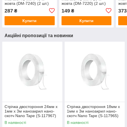
жовта (DM-7240) (2 шт.)
жовта (DM-7220) (2 шт.)
жовт
287
149
373
₴
₴
Купити
Купити
Акційні пропозиції та новинки
Стрічка двостороння 24мм x
Стрічка двостороння 18мм x
1мм x 3м наноакрил нано-
1мм x 3м наноакрил нано-
скотч Nano Tape (S-117967)
скотч Nano Tape (S-117965)
В наявності
В наявності