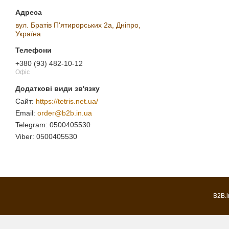
вул. Братів П'ятирорських 2а, Дніпро,
Україна
+380 (93) 482-10-12
Офіс
https://tetris.net.ua/
order@b2b.in.ua
0500405530
0500405530