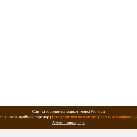
Сайт створений на маркетплейсі
Prom.ua
B2B.in.ua - ваш надійний партнер |
Поскаржитися на контент
|
Політика конфіденці
Select Language
▼