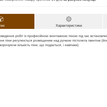
пис
Характеристики
ведення робіт із професійною монтажною піною під час встановленн
ння піни регулюється розміщеним над ручкою пістолета гвинтом (йо
корочуючи кількість піни, що подається, і навпаки).