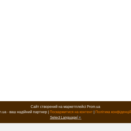
Сайт створений на маркетплейсі
Prom.ua
B2B.in.ua - ваш надійний партнер |
Поскаржитися на контент
|
Політика конфіденці
Select Language
▼