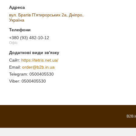
вул. Братів П'ятирорських 2а, Дніпро,
Україна
+380 (93) 482-10-12
Офіс
https://tetris.net.ua/
order@b2b.in.ua
0500405530
0500405530