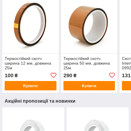
Термостійкий скотч
Термостійкий скотч
Скот
ширина 12 мм, довжина
ширина 50 мм, довжина
Inte
25м
25м
0992
100
290
131
₴
₴
Купити
Купити
Акційні пропозиції та новинки