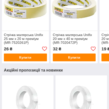
Стрічка малярська Unifix
Стрічка малярська Unifix
Стрі
25 мм x 20 м преміум
20 мм x 40 м преміум
20 м
(MR-7520261P)
(MR-7020472P)
(MR
26
32
19
₴
₴
Купити
Купити
Акційні пропозиції та новинки