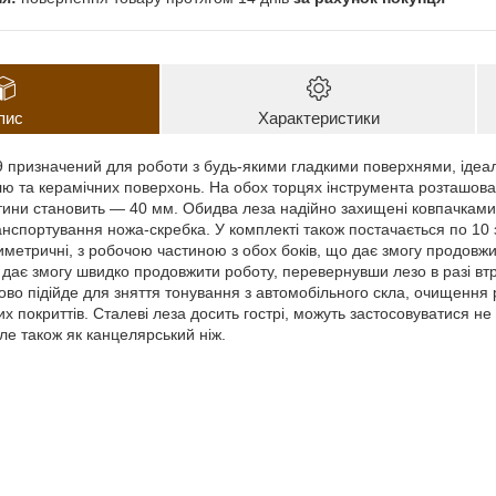
пис
Характеристики
 призначений для роботи з будь-якими гладкими поверхнями, ідеаль
хлю та керамічних поверхонь. На обох торцях інструмента розташовані
тини становить — 40 мм. Обидва леза надійно захищені ковпачкам
анспортування ножа-скребка. У комплекті також постачається по 10 
метричні, з робочою частиною з обох боків, що дає змогу продовжит
це дає змогу швидко продовжити роботу, перевернувши лезо в разі в
во підійде для зняття тонування з автомобільного скла, очищення рі
х покриттів. Сталеві леза досить гострі, можуть застосовуватися не т
ле також як канцелярський ніж.