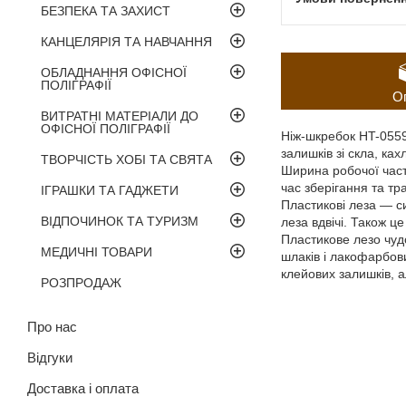
БЕЗПЕКА ТА ЗАХИСТ
КАНЦЕЛЯРІЯ ТА НАВЧАННЯ
ОБЛАДНАННЯ ОФІСНОЇ
ПОЛІГРАФІЇ
О
ВИТРАТНІ МАТЕРІАЛИ ДО
ОФІСНОЇ ПОЛІГРАФІЇ
Ніж-шкребок HT-0559
залишків зі скла, ка
ТВОРЧІСТЬ ХОБІ ТА СВЯТА
Ширина робочої час
час зберігання та тр
ІГРАШКИ ТА ГАДЖЕТИ
Пластикові леза — си
ВІДПОЧИНОК ТА ТУРИЗМ
леза вдвічі. Також 
Пластикове лезо чудо
МЕДИЧНІ ТОВАРИ
шлаків і лакофарбови
клейових залишків, а
РОЗПРОДАЖ
Про нас
Відгуки
Доставка і оплата