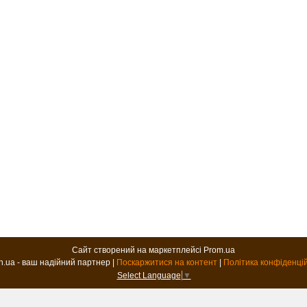
Сайт створений на маркетплейсі
Prom.ua
B2B.in.ua - ваш надійний партнер |
Поскаржитися на контент
|
Політика конфіденці
Select Language
▼