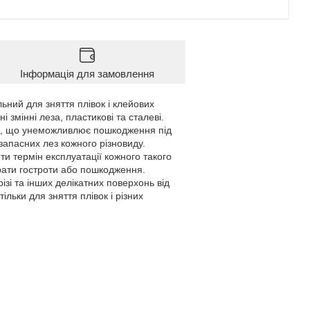
Інформація для замовлення
ний для зняття плівок і клейових
 змінні леза, пластикові та сталеві.
и, що унеможливлює пошкодження під
запасних лез кожного різновиду.
и термін експлуатації кожного такого
трати гостроти або пошкодження.
зі та інших делікатних поверхонь від
ільки для зняття плівок і різних