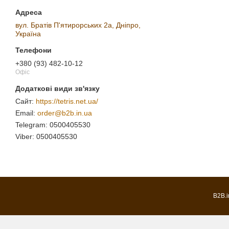
вул. Братів П'ятирорських 2а, Дніпро,
Україна
+380 (93) 482-10-12
Офіс
https://tetris.net.ua/
order@b2b.in.ua
0500405530
0500405530