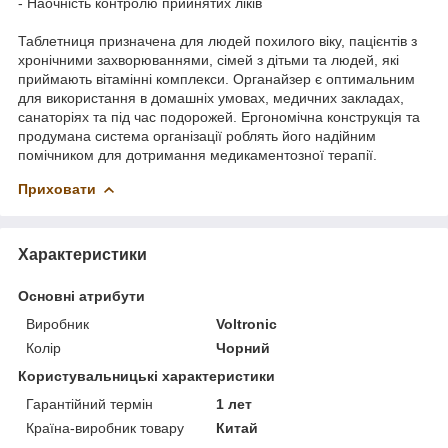
- Наочність контролю прийнятих ліків
Таблетниця призначена для людей похилого віку, пацієнтів з
хронічними захворюваннями, сімей з дітьми та людей, які
приймають вітамінні комплекси. Органайзер є оптимальним
для використання в домашніх умовах, медичних закладах,
санаторіях та під час подорожей. Ергономічна конструкція та
продумана система організації роблять його надійним
помічником для дотримання медикаментозної терапії.
Приховати
Характеристики
Основні атрибути
Виробник
Voltronic
Колір
Чорний
Користувальницькі характеристики
Гарантійний термін
1 лет
Країна-виробник товару
Китай