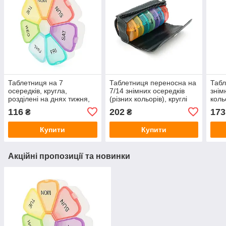
Таблетниця на 7
Таблетниця переносна на
Табл
осередків, кругла,
7/14 знімних осередків
знім
розділені на днях тижня,
(різних кольорів), круглі
коль
пластик, 12*2.5см, White
розділені день тижня/час
день
116
202
173
₴
₴
доби, пластик/PV-шкіра,
плас
Купити
Купити
Акційні пропозиції та новинки