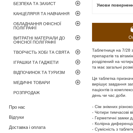
БЕЗПЕКА ТА ЗАХИСТ
КАНЦЕЛЯРІЯ ТА НАВЧАННЯ
ОБЛАДНАННЯ ОФІСНОЇ
ПОЛІГРАФІЇ
О
ВИТРАТНІ МАТЕРІАЛИ ДО
ОФІСНОЇ ПОЛІГРАФІЇ
Таблетниця на 7/28 
ТВОРЧІСТЬ ХОБІ ТА СВЯТА
препаратів та вітамі
розділений на чотири
ІГРАШКИ ТА ГАДЖЕТИ
та має загальні розм
ВІДПОЧИНОК ТА ТУРИЗМ
Ця таблетка признач
МЕДИЧНІ ТОВАРИ
вирішує завдання за
пацієнтів із компле
РОЗПРОДАЖ
день чи час доби.
- Сім знімних різнок
Про нас
- Чотири тимчасові в
Відгуки
- Герметичні замки д
- Колірна диференціа
Доставка і оплата
- Сумісність з табл