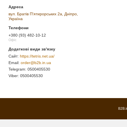
вул. Братів П'ятирорських 2а, Дніпро,
Україна
+380 (93) 482-10-12
Офіс
https://tetris.net.ua/
order@b2b.in.ua
0500405530
0500405530