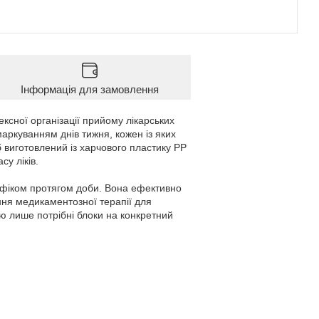
Інформація для замовлення
ксної організації прийому лікарських
 маркуванням днів тижня, кожен із яких
іб виготовлений із харчового пластику PP
су ліків.
рафіком протягом доби. Вона ефективно
ння медикаментозної терапії для
ю лише потрібні блоки на конкретний