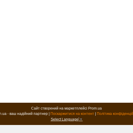
Сайт створений на маркетплейсі
Prom.ua
B2B.in.ua - ваш надійний партнер |
Поскаржитися на контент
|
Політика конфіденці
Select Language
▼