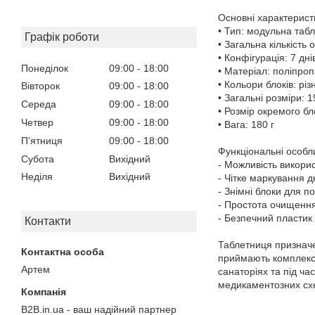
Основні характерист
• Тип: модульна таб
Графік роботи
• Загальна кількість 
• Конфігурація: 7 дн
Понеділок
09:00
18:00
• Матеріал: поліпроп
• Кольори блоків: різ
Вівторок
09:00
18:00
• Загальні розміри: 
Середа
09:00
18:00
• Розмір окремого бл
Четвер
09:00
18:00
• Вага: 180 г
Пʼятниця
09:00
18:00
Функціональні особли
Субота
Вихідний
- Можливість викорис
Неділя
Вихідний
- Чітке маркування
- Знімні блоки для 
- Простота очищення
- Безпечний пластик
Контакти
Таблетниця призначен
приймають комплекс 
Артем
санаторіях та під ч
медикаментозних схе
B2B.in.ua - ваш надійний партнер