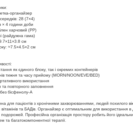
ики:
летка-органайзер
осередків: 28 (7×4)
ів × 4 години доби
ілен харчовий (PP)
ні (райдужна гама)
19.7×11×3.8 см
оку: ≈7.5×4.5×2 см
вості:
тання як єдиного блоку, так і окремих контейнерів
 днів тижня та часу прийому (MORN/NOON/EVE/BED)
портативного використання
 та повторного заповнення
 без бісфенолу-А
а для пацієнтів з хронічними захворюваннями, людей похилого віку,
вітамінів та БАДів. Органайзер є оптимальним для використання в
ас подорожей. Професійна організація простору робить його ідеаль
м та багатокомпонентної терапії.