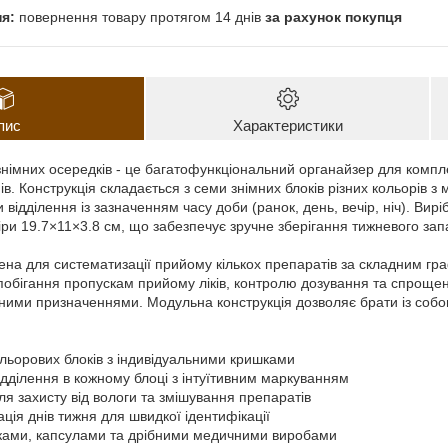
повернення товару протягом 14 днів
за рахунок покупця
пис
Характеристики
знімних осередків - це багатофункціональний органайзер для компле
нів. Конструкція складається з семи знімних блоків різних кольорів з
 відділення із зазначенням часу доби (ранок, день, вечір, ніч). Вир
іри 19.7×11×3.8 см, що забезпечує зручне зберігання тижневого запа
ена для систематизації прийому кількох препаратів за складним г
побігання пропускам прийому ліків, контролю дозування та спроще
ксними призначеннями. Модульна конструкція дозволяє брати із собо
ольорових блоків з індивідуальними кришками
ідділення в кожному блоці з інтуїтивним маркуванням
ля захисту від вологи та змішування препаратів
ція днів тижня для швидкої ідентифікації
етками, капсулами та дрібними медичними виробами