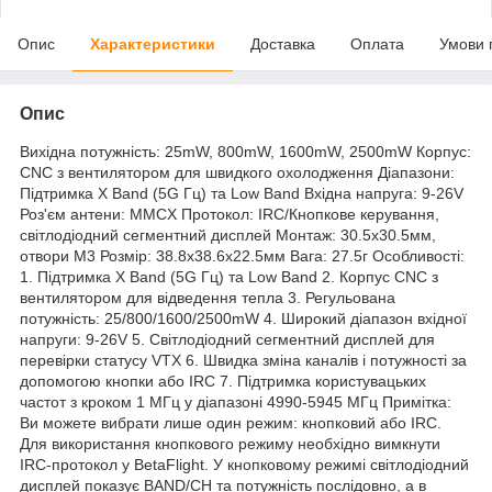
Опис
Характеристики
Доставка
Оплата
Умови 
Опис
Вихідна потужність: 25mW, 800mW, 1600mW, 2500mW Корпус:
CNC з вентилятором для швидкого охолодження Діапазони:
Підтримка X Band (5G Гц) та Low Band Вхідна напруга: 9-26V
Роз'єм антени: MMCX Протокол: IRC/Кнопкове керування,
світлодіодний сегментний дисплей Монтаж: 30.5x30.5мм,
отвори M3 Розмір: 38.8x38.6x22.5мм Вага: 27.5г Особливості:
1. Підтримка X Band (5G Гц) та Low Band 2. Корпус CNC з
вентилятором для відведення тепла 3. Регульована
потужність: 25/800/1600/2500mW 4. Широкий діапазон вхідної
напруги: 9-26V 5. Світлодіодний сегментний дисплей для
перевірки статусу VTX 6. Швидка зміна каналів і потужності за
допомогою кнопки або IRC 7. Підтримка користувацьких
частот з кроком 1 МГц у діапазоні 4990-5945 МГц Примітка:
Ви можете вибрати лише один режим: кнопковий або IRC.
Для використання кнопкового режиму необхідно вимкнути
IRC-протокол у BetaFlight. У кнопковому режимі світлодіодний
дисплей показує BAND/CH та потужність послідовно, а в