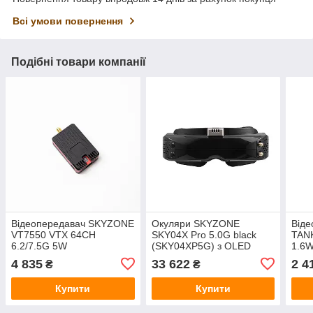
Всі умови повернення
Подібні товари компанії
Відеопередавач SKYZONE
Окуляри SKYZONE
Від
VT7550 VTX 64CH
SKY04X Pro 5.0G black
TAN
6.2/7.5G 5W
(SKY04XP5G) з OLED
1.6W
1920x1080, 56CH, запис
алюм
4 835
33 622
2 4
₴
₴
H264, HDMI,
акселерометр та гіроскоп
Купити
Купити