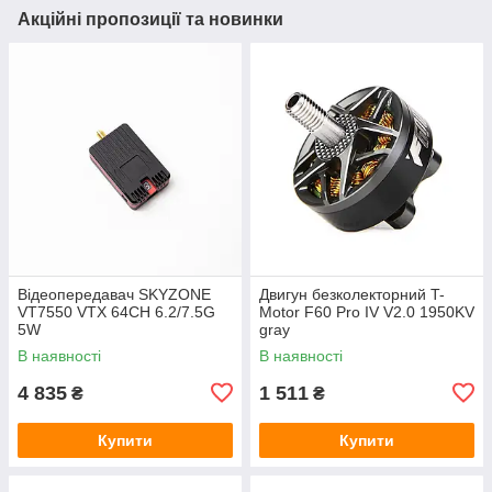
Акційні пропозиції та новинки
Відеопередавач SKYZONE
Двигун безколекторний T-
VT7550 VTX 64CH 6.2/7.5G
Motor F60 Pro IV V2.0 1950KV
5W
gray
В наявності
В наявності
4 835
1 511
₴
₴
Купити
Купити