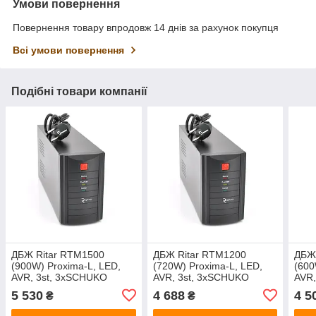
Умови повернення
Повернення товару впродовж 14 днів за рахунок покупця
Всі умови повернення
Подібні товари компанії
ДБЖ Ritar RTM1500
ДБЖ Ritar RTM1200
ДБЖ
(900W) Proxima-L, LED,
(720W) Proxima-L, LED,
(600
AVR, 3st, 3xSCHUKO
AVR, 3st, 3xSCHUKO
AVR,
socket, 2x12V9Ah, metal
socket, 2x12V7.5Ah, metal
sock
5 530
4 688
4 5
₴
₴
Case (350х120х190) Q2
Case (350х120х190) Q2
Case