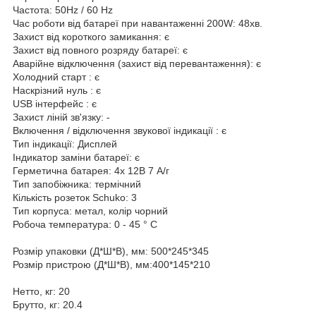
Частота: 50Hz / 60 Hz
Час роботи від батареї при навантаженні 200W: 48хв.
Захист від короткого замикання: є
Захист від повного розряду батареї: є
Аварійне відключення (захист від перевантаження): є
Холодний старт : є
Наскрізний нуль : є
USB інтерфейс : є
Захист ліній зв'язку: -
Включення / відключення звукової індикації : є
Тип індикації: Дисплей
Індикатор заміни батареї: є
Герметична батарея: 4х 12В 7 А/г
Тип запобіжника: термічний
Кількість розеток Schuko: 3
Тип корпуса: метал, колір чорний
Робоча температура: 0 - 45 ° С
Розмір упаковки (Д*Ш*В), мм: 500*245*345
Розмір пристрою (Д*Ш*В), мм:400*145*210
Нетто, кг: 20
Брутто, кг: 20.4