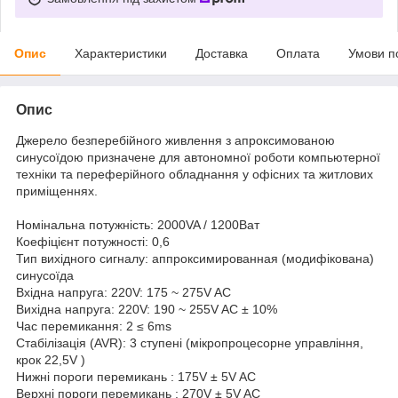
Опис
Характеристики
Доставка
Оплата
Умови п
Опис
Джерело безперебійного живлення з апроксимованою
синусоїдою призначене для автономної роботи компьютерної
техніки та переферійного обладнання у офісних та житлових
приміщеннях.
Номінальна потужність: 2000VA / 1200Ват
Коефіцієнт потужності: 0,6
Тип вихідного сигналу: аппроксимированная (модифікована)
синусоїда
Вхідна напруга: 220V: 175 ~ 275V AC
Вихідна напруга: 220V: 190 ~ 255V AC ± 10%
Час перемикання: 2 ≤ 6ms
Стабілізація (AVR): 3 ступені (мікропроцесорне управління,
крок 22,5V )
Нижні пороги перемикань : 175V ± 5V AC
Верхні пороги перемикань : 270V ± 5V AC