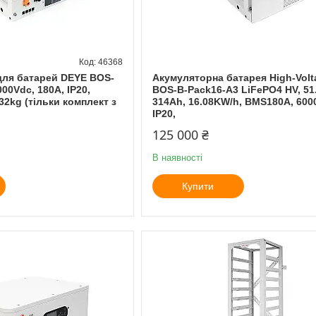
46368
для батарей DEYE BOS-
Акумуляторна батарея High-Vol
00Vdc, 180A, IP20,
BOS-B-Pack16-A3 LiFePO4 HV, 51
2kg (тільки комплект з
314Ah, 16.08KW/h, BMS180A, 6000
IP20,
125 000 ₴
В наявності
Купити