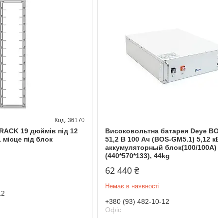
36170
RACK 19 дюймів під 12
Високовольтна батарея Deye B
 місце під блок
51,2 В 100 Ач (BOS-GM5.1) 5,12 к
аккумуляторный блок(100/100A)
(440*570*133), 44kg
62 440 ₴
Немає в наявності
12
+380 (93) 482-10-12
Офіс