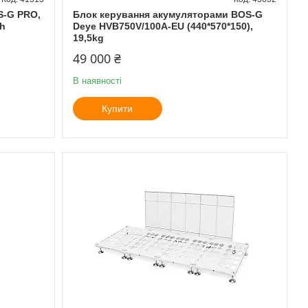
S-G PRO,
Блок керування акумуляторами BOS-G
wh
Deye HVB750V/100A-EU (440*570*150),
19,5kg
49 000 ₴
В наявності
Купити