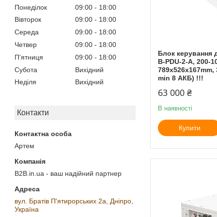
Понеділок
09:00
18:00
Вівторок
09:00
18:00
Середа
09:00
18:00
Четвер
09:00
18:00
Блок керування 
Пʼятниця
09:00
18:00
B-PDU-2-A, 200-10
Субота
Вихідний
789x526x167mm, 3
min 8 АКБ) !!!
Неділя
Вихідний
63 000 ₴
В наявності
Контакти
Купити
Артем
B2B.in.ua - ваш надійний партнер
вул. Братів П'ятирорських 2а, Дніпро,
Україна