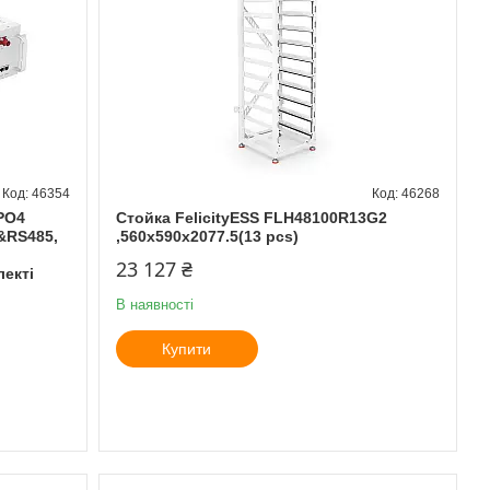
46354
46268
ePO4
Стойка FelicityESS FLH48100R13G2
&RS485,
,560x590x2077.5(13 pcs)
23 127 ₴
лекті
В наявності
Купити