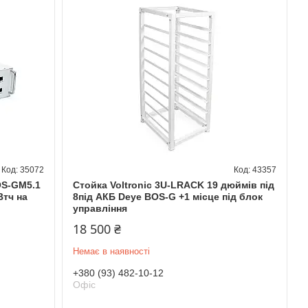
35072
43357
OS-GM5.1
Стойка Voltronic 3U-LRACK 19 дюймів під
Втч на
8під АКБ Deye BOS-G +1 місце під блок
управління
18 500 ₴
Немає в наявності
+380 (93) 482-10-12
Офіс