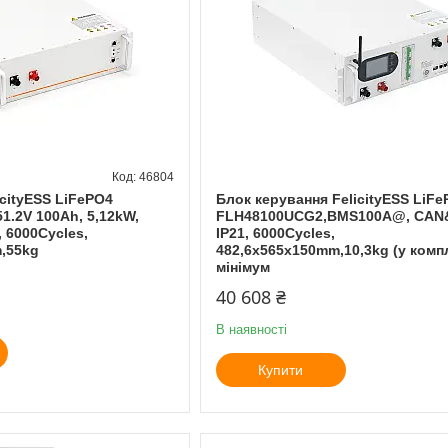
46804
cityESS LiFePO4
Блок керування FelicityESS LiF
1.2V 100Аh, 5,12kW,
FLH48100UCG2,BMS100A@, CAN
 6000Cycles,
IP21, 6000Cycles,
,55kg
482,6x565x150mm,10,3kg (у комп
мінімум
40 608 ₴
В наявності
Купити