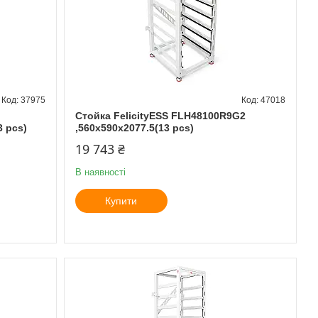
37975
47018
Стойка FelicityESS FLH48100R9G2
 pcs)
,560x590x2077.5(13 pcs)
19 743 ₴
В наявності
Купити