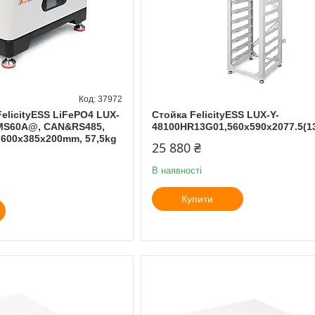
37972
elicityESS LiFePO4 LUX-
Стойка FelicityESS LUX-Y-
MS60A@, CAN&RS485,
48100HR13G01,560x590x2077.5(13
, 600x385x200mm, 57,5kg
25 880 ₴
В наявності
Купити