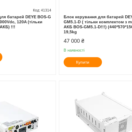
41314
для батарей DEYE BOS-G
Блок керування для батарей DE
000Vdc, 120A (тільки
GM5.1-D ( тільки комплектом з m
АКБ) !!!
АКБ BOS-GM5.1-D!!!) (440*570*150
19,5kg
47 000 ₴
В наявності
Купити