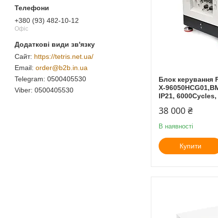
+380 (93) 482-10-12
Офіс
https://tetris.net.ua/
order@b2b.in.ua
0500405530
Блок керування F
X-96050HCG01,B
0500405530
IP21, 6000Cycles
38 000 ₴
В наявності
Купити