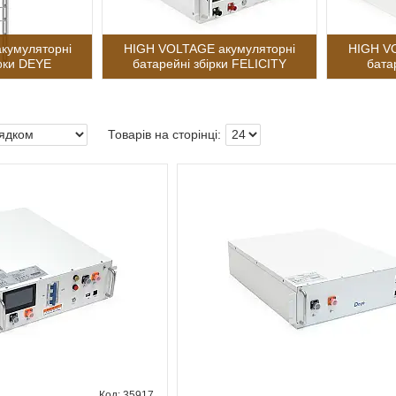
кумуляторні
HIGH VOLTAGE акумуляторні
HIGH VO
ірки DEYE
батарейні збірки FELICITY
бата
35917