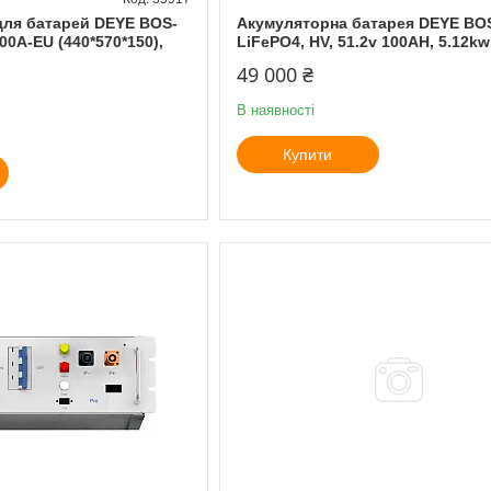
для батарей DEYE BOS-
Акумуляторна батарея DEYE BO
0A-EU (440*570*150),
LiFePO4, HV, 51.2v 100AH, 5.12k
49 000 ₴
В наявності
Купити