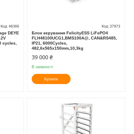
46366
37973
tage DEYE
Блок керування FelicityESS LiFePO4
.2V
FLH48100UCG1,BMS100A@, CAN&RS485,
 cycles,
IP21, 6000Cycles,
482,6x565x150mm,10,3kg
39 000 ₴
В наявності
Купити