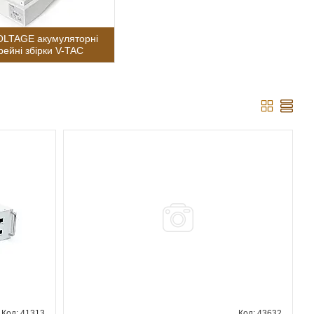
LTAGE акумуляторні
рейні збірки V-TAC
41313
43632