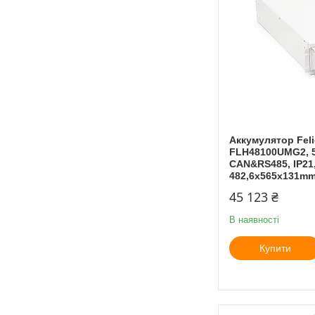
Аккумулятор Feli
FLH48100UMG2, 5
CAN&RS485, IP21,
482,6x565x131mm
45 123 ₴
В наявності
Купити