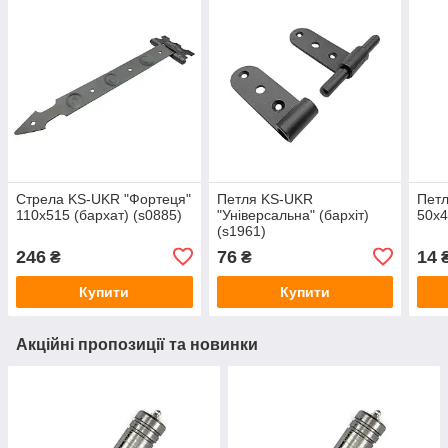
Стрела KS-UKR "Фортеця"
Петля KS-UKR
Петл
110х515 (бархат) (s0885)
"Універсальна" (бархіт)
50х4
(s1961)
246
76
14
₴
₴
Купити
Купити
Акційні пропозиції та новинки