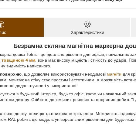
пис
Характеристики
Безрамна скляна магнітна маркерна дош
ерна дошка Tetris - це ідеальне рішення для офісів, навчальних за
а
товщиною 4 мм
, вона має високу міцність і стійкість до ударів. П
нну видимість написаного.
у поверхню
, що дозволяє використовувати неодимові
магніти
для кр
м, монтаж на стіну стає простим і естетичним, а можливість встано
женні додає гнучкості у використанні.
ується в будь-який інтер'єр, будь то офіс, кафе чи навчальний закл
ентом декору. Стійкість до хімічних речовин та подряпин робить її
ключає дошку, полицю та приховане кріплення. Можливість індивід
гом RAL робить цю модель універсальним рішенням для будь-яких 