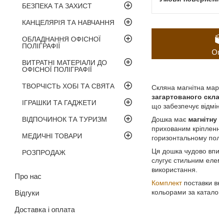
БЕЗПЕКА ТА ЗАХИСТ
КАНЦЕЛЯРІЯ ТА НАВЧАННЯ
ОБЛАДНАННЯ ОФІСНОЇ
ПОЛІГРАФІЇ
О
ВИТРАТНІ МАТЕРІАЛИ ДО
ОФІСНОЇ ПОЛІГРАФІЇ
ТВОРЧІСТЬ ХОБІ ТА СВЯТА
Скляна магнітна марк
загартованого скл
ІГРАШКИ ТА ГАДЖЕТИ
що забезпечує відмі
ВІДПОЧИНОК ТА ТУРИЗМ
Дошка має
магнітн
прихованим кріплення
МЕДИЧНІ ТОВАРИ
горизонтальному поло
Ця дошка чудово впис
РОЗПРОДАЖ
слугує стильним елем
використання.
Про нас
Комплект
поставки в
кольорами за катало
Відгуки
Доставка і оплата