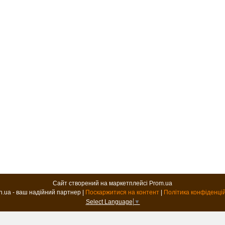
Сайт створений на маркетплейсі
Prom.ua
B2B.in.ua - ваш надійний партнер |
Поскаржитися на контент
|
Політика конфіденці
Select Language
▼