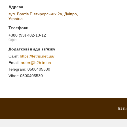
вул. Братів П'ятирорських 2а, Дніпро,
Україна
+380 (93) 482-10-12
Офіс
https://tetris.net.ua/
order@b2b.in.ua
0500405530
0500405530