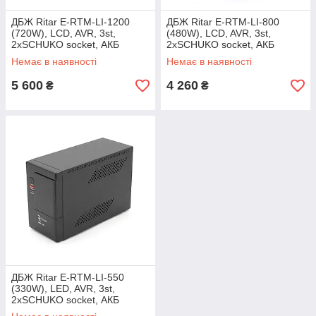
ДБЖ Ritar E-RTM-LI-1200
ДБЖ Ritar E-RTM-LI-800
(720W), LCD, AVR, 3st,
(480W), LCD, AVR, 3st,
2xSCHUKO socket, АКБ
2xSCHUKO socket, АКБ
LiFePO4 х 25.6V154WH,
LiFePO4x12V77Wh, Metal
Немає в наявності
Немає в наявності
metal Case (305*85*141) 5кг
Case (225*85*141) 3,3кг
(300*278*440)
5 600
4 260
₴
₴
ДБЖ Ritar E-RTM-LI-550
(330W), LED, AVR, 3st,
2xSCHUKO socket, АКБ
LiFePO4x12V92Wh, metal