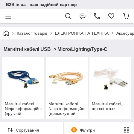
B2B.in.ua - ваш надійний партнер
Каталог товарів
ЕЛЕКТРОНІКА ТА ТЕХНІКА
Аксесуар
Магнітні кабелі USB=> Micro/Lighting/Type-C
Магнітні кабелі
Магнітні кабелі
Магнітні кабелі,
Ninja інформаційні
Ninja інформаційні
що світяться
(круглий
(прямокутний
наконечник)
наконечник)
Сортування
0
Фільтри