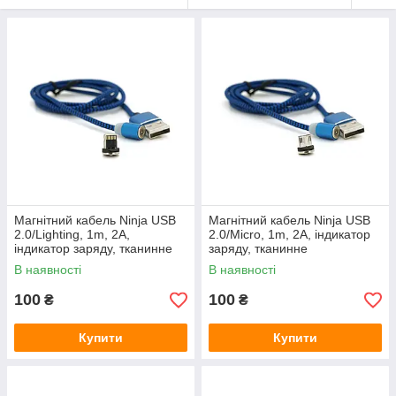
Магнітний кабель Ninja USB
Магнітний кабель Ninja USB
2.0/Lighting, 1m, 2А,
2.0/Micro, 1m, 2А, індикатор
індикатор заряду, тканинне
заряду, тканинне
обплетення, броньований,
обплетення, броньований,
В наявності
В наявності
знімач, Blue, Blister-Box
знімач, Blue, Blister-Box
100
100
₴
₴
Купити
Купити