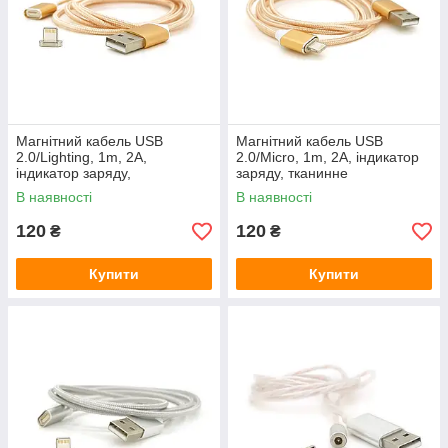
Магнітний кабель USB
Магнітний кабель USB
2.0/Lighting, 1m, 2А,
2.0/Micro, 1m, 2А, індикатор
індикатор заряду,
заряду, тканинне
обплетення тканини, знімач,
обплетення, знімач, Gold,
В наявності
В наявності
Gold, Blister ( під наконечник
Blister ( під наконечник 8751 )
1938 )
120
120
₴
₴
Купити
Купити