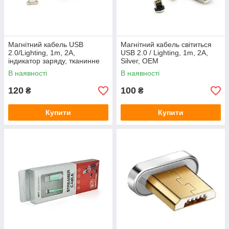
Магнітний кабель USB
Магнітний кабель світиться
2.0/Lighting, 1m, 2А,
USB 2.0 / Lighting, 1m, 2А,
індикатор заряду, тканинне
Silver, OEM
обплетення, знімач, Silver,
В наявності
В наявності
Blister ( під наконечник 1938 )
120
100
₴
₴
Купити
Купити