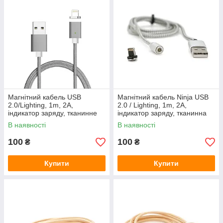
Магнітний кабель USB
Магнітний кабель Ninja USB
2.0/Lighting, 1m, 2А,
2.0 / Lighting, 1m, 2А,
індикатор заряду, тканинне
індикатор заряду, тканинна
обплетення, знімач, Gray,
оплетка, броньований,
В наявності
В наявності
Blister ( під наконечник 8752 )
знімач, Silver, Blister-Box
100
100
₴
₴
Купити
Купити